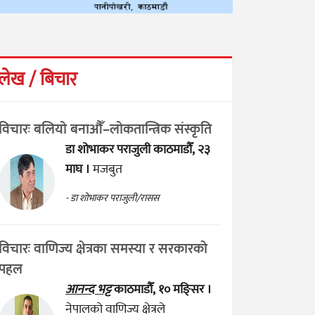
लेख / बिचार
विचारः बलियो बनाऔँ–लोकतान्त्रिक संस्कृति
डा शोभाकर पराजुली
काठमाडौँ, २३
माघ ।
मजबुत
- डा शोभाकर पराजुली/रासस
विचारः वाणिज्य क्षेत्रका समस्या र सरकारको
पहल
आनन्द भट्ट
काठमाडौँ, १० मङ्सिर ।
नेपालको वाणिज्य क्षेत्रले