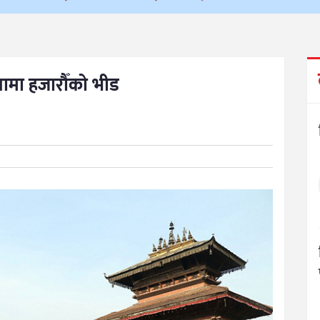
त्रामा हजारौँको भीड