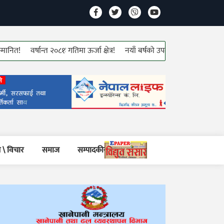
वर्षान्त २०८१ः गतिमा ऊर्जा क्षेत्र!
नयाँ बर्षको उपलक्ष्यमा डिलरहरुलाई ५ दिने ब
 \ विचार
समाज
सम्पादकीय