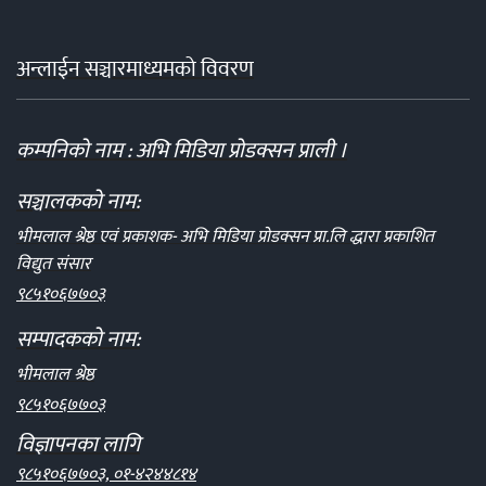
अन्लाईन सञ्चारमाध्यमको विवरण
कम्पनिको नाम : अभि मिडिया प्रोडक्सन प्राली ।
सञ्चालकको नाम:
भीमलाल श्रेष्ठ एवं प्रकाशक- अभि मिडिया प्रोडक्सन प्रा.लि द्धारा प्रकाशित
विद्युत संसार
९८५१०६७७०३
सम्पादकको नाम:
भीमलाल श्रेष्ठ
९८५१०६७७०३
विज्ञापनका लागि
९८५१०६७७०३, ०१-४२४४८१४