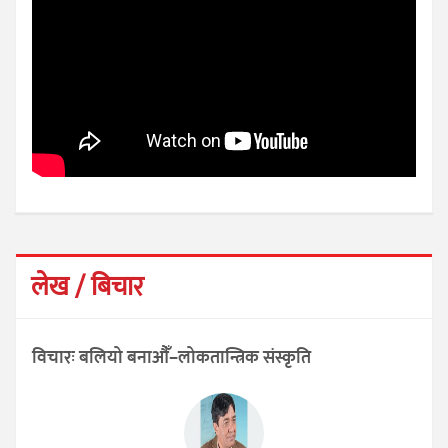
लेख / बिचार
विचारः बलियो बनाऔँ–लोकतान्त्रिक संस्कृति