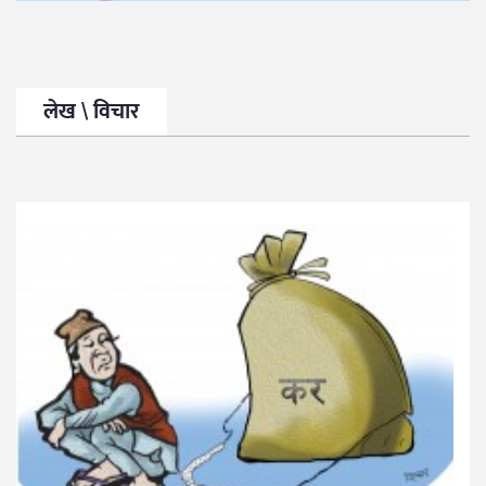
लेख \ विचार