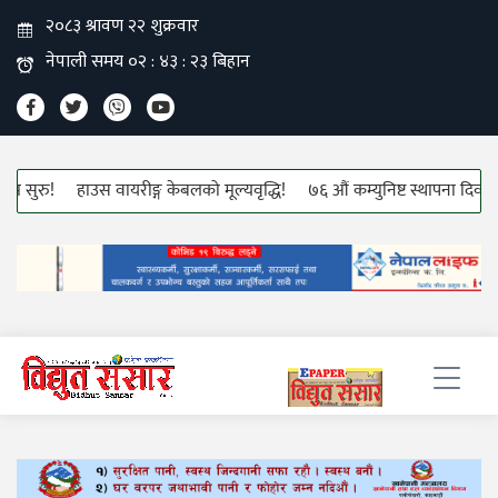
 वायरीङ्ग केबलको मूल्यवृद्धि!
७६ औं कम्युनिष्ट स्थापना दिवसको अवसरमा विद्यार्थ