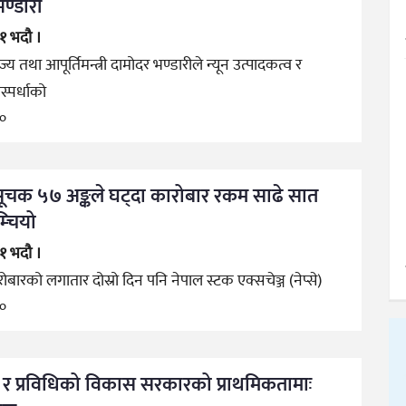
 भण्डारी
३१ भदौ ।
ज्य तथा आपूर्तिमन्त्री दामोदर भण्डारीले न्यून उत्पादकत्व र
स्पर्धाको
go
रिसूचक ५७ अङ्कले घट्दा कारोबार रकम साढे सात
म्चियो
३१ भदौ ।
ोबारको लगातार दोस्रो दिन पनि नेपाल स्टक एक्सचेञ्ज (नेप्से)
go
तन र प्रविधिको विकास सरकारको प्राथमिकतामाः