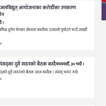
ुजलविद्युत् आयोजनाका करोडौँका उपकरण
हीन
ौ ।
िन्न दुर्गम भेगका अँध्यारा बस्तीमा उज्यालो पुर्याउने भन्दै लाखौँ
go
ंसद्का दुवै सदनको बैठक बस्दै
काठमाडौँ, ३० भदौ ।
द्को दुवै सदनको बैठक आज बस्दैछ । संसद् भवन नयाँ
go