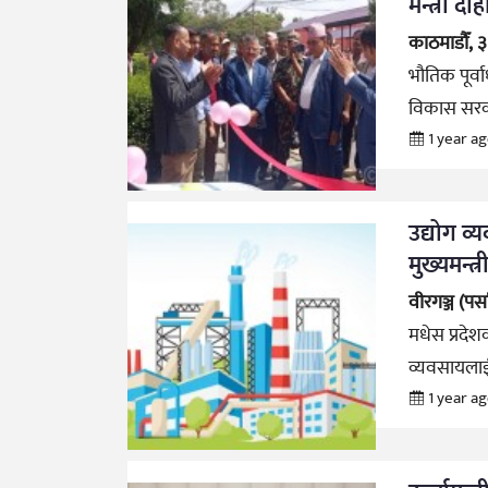
मन्त्री दा
काठमाडौँ, 
भौतिक पूर्वा
विकास सर
1 year a
उद्योग व्
मुख्यमन्त्र
वीरगञ्ज (पर्
मधेस प्रदेश
व्यवसायला
1 year a