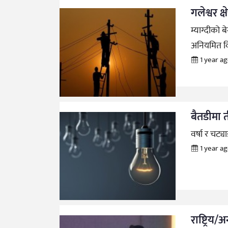
गलेश्वर क्
म्याग्दीको 
अनियमित विद
1 year a
बैतडीमा त
वर्षा र चट्
1 year a
राष्ट्रिय/