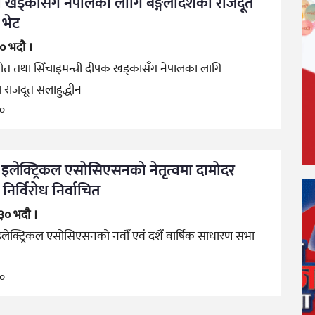
त्री खड्कासँग नेपालका लागि बङ्गलादेशका राजदूत
 भेट
३० भदौ ।
रोत तथा सिँचाइमन्त्री दीपक खड्कासँग नेपालका लागि
 राजदूत सलाहुद्धीन
go
ज इलेक्ट्रिकल एसोसिएसनको नेतृत्वमा दामोदर
िर्विरोध निर्वाचित
 ३० भदौ ।
इलेक्ट्रिकल एसोसिएसनको नवौँ एवं दशैं वार्षिक साधारण सभा
go