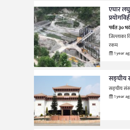
एघार लघ
प्रयोगवि
पर्वत ३० भद
जिल्लाका विभ
रकम
1 year a
सङ्घीय स
सङ्घीय संस
1 year a