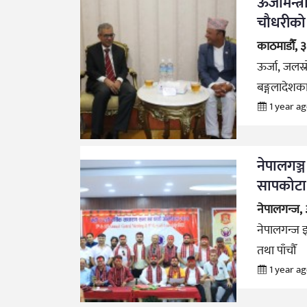
ऊर्जामन्
चौधरीको
काठमाडौँ, 
ऊर्जा, जलस्
बङ्गलादेशका
1 year a
नेपालगञ्
सापकोटा न
नेपालगन्ज,
नेपालगन्ज 
तथा पाँचौँ
1 year a