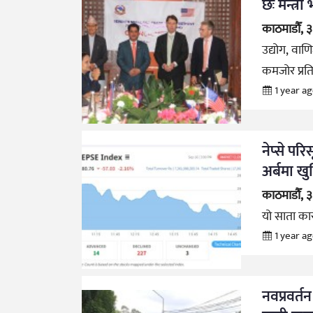
छः मन्त्री
काठमाडौँ, 
उद्योग, वाणि
कमजोर प्रति
1 year a
नेप्से प
अर्बमा खु
काठमाडौँ, 
यो साता कार
1 year a
नवप्रवर्