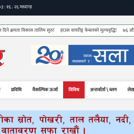
ता विकास तालिम सुरु!
हाउस वायरीङ्ग केबलको मूल्यवृद्धि!
७६ औं कम्युनिष्ट स
म
प्रविधि
वैकल्पिक ऊर्जा
विविध
अन्तर्वार्ता \ ब्लग
लेख